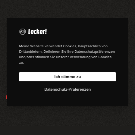
i
s
i
o
n
🍥 Lecker!
I
s
t
Meine Website verwendet Cookies, hauptsächlich von
a
Drittanbietern. Definieren Sie Ihre Datenschutzpräferenzen
n
und/oder stimmen Sie unserer Verwendung von Cookies
b
zu.
u
l
Ich stimme zu
Datenschutz-Präferenzen
Multivision Istanbul