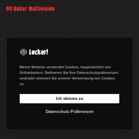
911 Dakar Multivision
911 Dakar Multivision Porsche 911 Dakar - Multivision Der
Porsche 911 Dakar macht sowohl auf als auch abseits der
Straße eine gute Figur. Da lag es nahe, ihn als Multivision
zu präsentieren...
🍥 Lecker!
mehr lesen
Meine Website verwendet Cookies, hauptsächlich von
Drittanbietern. Definieren Sie Ihre Datenschutzpräferenzen
und/oder stimmen Sie unserer Verwendung von Cookies
zu.
Ich stimme zu
© 2026 Florian W. Mueller
Datenschutzbestimmungen
|
Impressum
|
Bedingungen & Konditionen.
Datenschutz-Präferenzen
(AGB)
I
L
B
M
n
i
e
a
s
n
h
s