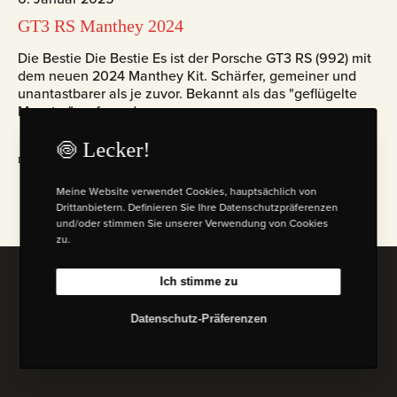
GT3 RS Manthey 2024
Die Bestie Die Bestie Es ist der Porsche GT3 RS (992) mit
dem neuen 2024 Manthey Kit. Schärfer, gemeiner und
unantastbarer als je zuvor. Bekannt als das "geflügelte
Monster", aufgrund...
🍥 Lecker!
mehr lesen
Meine Website verwendet Cookies, hauptsächlich von
Drittanbietern. Definieren Sie Ihre Datenschutzpräferenzen
und/oder stimmen Sie unserer Verwendung von Cookies
zu.
Ich stimme zu
© 2026 Florian W. Mueller
Datenschutzbestimmungen
|
Impressum
|
Bedingungen & Konditionen.
Datenschutz-Präferenzen
(AGB)
I
L
B
M
n
i
e
a
s
n
h
s