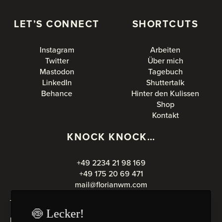
LET’S CONNECT
SHORTCUTS
Instagram
Arbeiten
Twitter
Über mich
Mastodon
Tagebuch
LinkedIn
Shuttertalk
Behance
Hinter den Kulissen
Shop
Kontakt
KNOCK KNOCK…
+49 2234 21 98 169
+49 175 20 69 471
mail@florianwm.com
🍥 Lecker!
Derzeit in
Köln
. Es ist
hier,
come back later, it is Saturday...