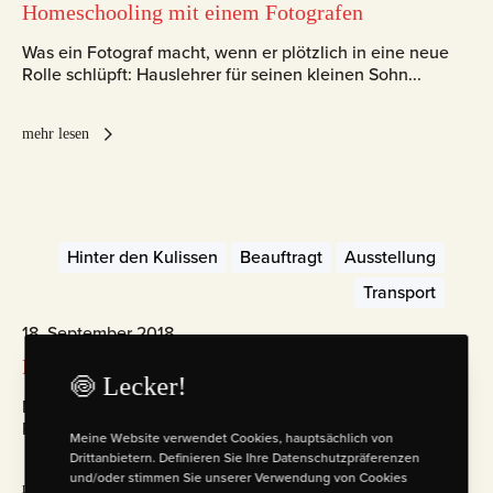
Homeschooling mit einem Fotografen
Was ein Fotograf macht, wenn er plötzlich in eine neue
Rolle schlüpft: Hauslehrer für seinen kleinen Sohn...
mehr lesen
Hinter den Kulissen
Beauftragt
Ausstellung
Transport
18. September 2018
Multivision Porsche Shanghai
🍥 Lecker!
Meine Arbeit für den 75. Geburtstag von Porsche auf der
Photofairs Shanghai!
Meine Website verwendet Cookies, hauptsächlich von
Drittanbietern. Definieren Sie Ihre Datenschutzpräferenzen
und/oder stimmen Sie unserer Verwendung von Cookies
mehr lesen