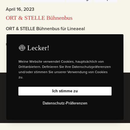
April 16, 2023
ORT & STELLE Bühnenbus
ORT & STELLE Bühnenbus für Lineaeal
mehr lesen
🍥 Lecker!
Meine Website verwendet Cookies, hauptsächlich von
Drittanbietern. Definieren Sie Ihre Datenschutzpräferenzen
und/oder stimmen Sie unserer Verwendung von Cookies
zu.
© 2026 Florian W. Mueller
Ich stimme zu
Datenschutzbestimmungen
|
Impressum
|
Bedingungen & Konditionen.
(AGB)
Datenschutz-Präferenzen
I
L
B
M
n
i
e
a
s
n
h
s
t
k
a
t
a
e
n
o