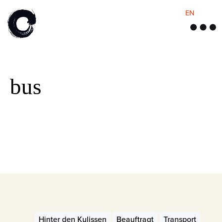
EN
M
e
n
ü
bus
Hinter den Kulissen
Beauftragt
Transport