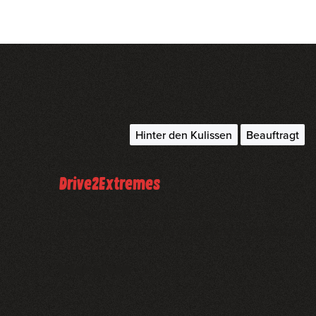
Hinter den Kulissen
Beauftragt
August 20, 2021
Drive2Extremes
Dreharbeiten in der nördlichen
Polarregion und in der Wüste mit Porsche
mehr lesen