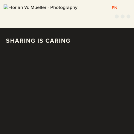
EN
M
e
n
ü
SHARING IS CARING