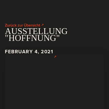
Zurück zur Übersicht
AUSSTELLUNG
"HOFFNUNG"
FEBRUARY 4, 2021
M
e
h
r