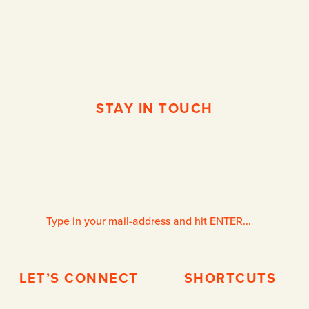
STAY IN TOUCH
In unregelmäßigen Abständen informiere ich Sie gerne über
Ausstellungen, neue Arbeiten, Workshops oder internen Klatsch und
Tratsch. Wenn Sie das nicht verpassen wollen oder einfach nur einen sehr
gut gestalteten Newsletter sehen wollen, sind Sie hier richtig.
LET’S CONNECT
SHORTCUTS