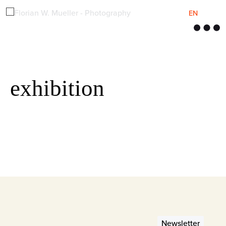
EN
M
e
n
ü
exhibition
Newsletter