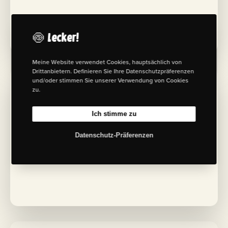
S
c
h
m
🍥 Lecker!
i
d
t
Meine Website verwendet Cookies, hauptsächlich von
Drittanbietern. Definieren Sie Ihre Datenschutzpräferenzen
©
und/oder stimmen Sie unserer Verwendung von Cookies
J
zu.
a
n
-
Ich stimme zu
O
l
Datenschutz-Präferenzen
e
S
c
h
m
i
d
t
©