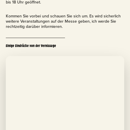
bis 18 Uhr geöffnet.
Kommen Sie vorbei und schauen Sie sich um. Es wird sicherlich
weitere Veranstaltungen auf der Messe geben, ich werde Sie
rechtzeitig darüber informieren.
Einige Eindrücke von der Vernissage
©
S
a
r
a
h
S
t
r
u
t
w
o