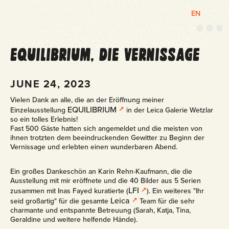
EN
M
e
n
EQUILIBRIUM, DIE VERNISSAGE
ü
JUNE 24, 2023
Vielen Dank an alle, die an der Eröffnung meiner
EQUILIBRIUM
Einzelausstellung
in der Leica Galerie Wetzlar
so ein tolles Erlebnis!
Fast 500 Gäste hatten sich angemeldet und die meisten von
ihnen trotzten dem beeindruckenden Gewitter zu Beginn der
Vernissage und erlebten einen wunderbaren Abend.
Ein großes Dankeschön an Karin Rehn-Kaufmann, die die
Ausstellung mit mir eröffnete und die 40 Bilder aus 5 Serien
LFI
zusammen mit Inas Fayed kuratierte (
). Ein weiteres "Ihr
Leica
seid großartig" für die gesamte
Team für die sehr
charmante und entspannte Betreuung (Sarah, Katja, Tina,
Geraldine und weitere helfende Hände).