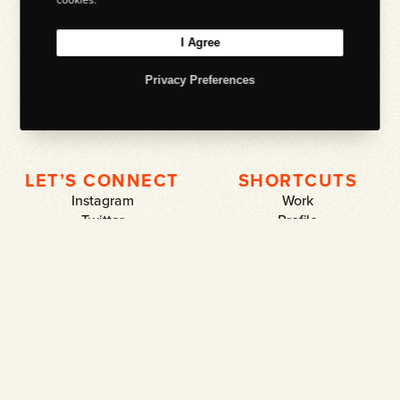
In irregular intervals I like to inform you about exhibitions, new works,
workshops or in-house gossip. If you don’t want to miss this or just want
I Agree
to see a very well designed newsletter, this is the right place.
Privacy Preferences
LET’S CONNECT
SHORTCUTS
Instagram
Work
Twitter
Profile
Mastodon
Diary
LinkedIn
Teaching
Behance
Shuttertalk
Behind the Scene
Shop
Contact
KNOCK KNOCK…
+49 2234 21 98 169