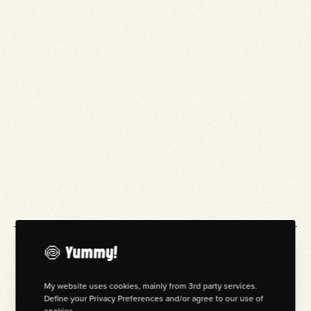
Cool, you've made it the whole way down here.
Now let's have a c
o
nversation...
🍥 Yummy!
My website uses cookies, mainly from 3rd party services.
STAY IN TOUCH
Define your Privacy Preferences and/or agree to our use of
cookies.